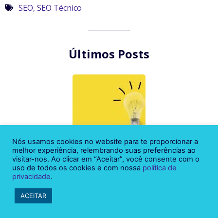
SEO
,
SEO Técnico
Últimos Posts
Nós usamos cookies no website para te proporcionar a
melhor experiência, relembrando suas preferências ao
Inovação: o que é, 4 tipos + dicas para inovar e
visitar-nos. Ao clicar em “Aceitar”, você consente com o
exemplos
uso de todos os cookies e com nossa
política de
privacidade
.
Felipe Santos
julho 31, 2021
ACEITAR