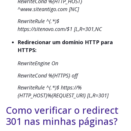
RewriteCond %{HTTP_HOST}
^www.siteantigo.com [NC]
RewriteRule ^(.*)$
https://sitenovo.com/$1 [L,R=301,NC
Redirecionar um domínio HTTP para
HTTPS:
RewriteEngine On
RewriteCond %{HTTPS} off
RewriteRule ^(.*)$ https://%
{HTTP_HOST}%{REQUEST_URI} [L,R=301]
Como verificar o redirect
301 nas minhas páginas?