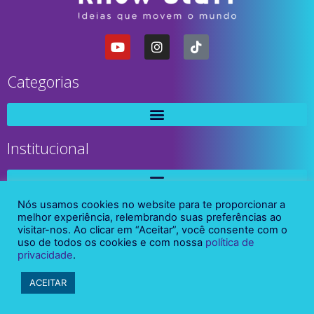
Categorias
Institucional
Nós usamos cookies no website para te proporcionar a
melhor experiência, relembrando suas preferências ao
visitar-nos. Ao clicar em “Aceitar”, você consente com o
uso de todos os cookies e com nossa
política de
privacidade
.
ACEITAR
Know Stuff, todos os direitos reservados / 2021