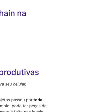
hain na
 produtivas
a seu celular,
jetos passou por
toda
xemplo, pode ter peças de
ente é feito nos locais