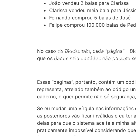
João vendeu 2 balas para Clarissa
Clarissa vendeu meia bala para Jéssi
Fernando comprou 5 balas de José
Felipe comprou 100.000 balas de Ped
No caso da Blockchain, cada “página” – Bl
Criptografia: de forma simplificada
"disfarçar" informações. Por exem
A mensagem então ficaria assim:
que os dados nela contidos não possam se
criptografar uma mensagem de 
seja, o objetivo da criptografia 
enviei a palavra "Oi", posso codifi
seguro. Quanto mais complexa a ló
mensagem, determinando que a le
algoritmo que faz a criptografia, ma
Essas “páginas”, portanto, contém um cód
representada pelo número "5342" e
descobrir esse código.
representa, atrelado também ao código ún
"808".
caderno, o quer permite não só seguranç
Se eu mudar uma vírgula nas informações 
as posteriores vão ficar inválidas e eu ter
delas para que o sistema aceite a minha al
praticamente impossível considerando que 