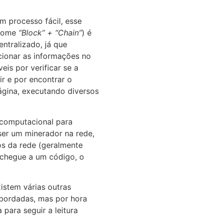
 processo fácil, esse
 nome
“Block” + “Chain”
) é
ntralizado, já que
cionar as informações no
is por verificar se a
ir e por encontrar o
ágina, executando diversos
computacional para
ser um minerador na rede,
os da rede (geralmente
e chegue a um código, o
istem várias outras
bordadas, mas por hora
para seguir a leitura