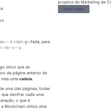
projetos de Marketing de C
ca
Todos Artigos
ro
oco – é criptografada, para
, é a técnica de
plo, se eu quero
 "5342808". Ou
r alterados.
WhatsApp em que
é manter um dado
car essa
gica por trás do
tra "O" seja
is difícil é de
igo único que as
 a letra "i" pelo
ico da página anterior do
a, mas uma
cadeia.
de uma das páginas, todas
ia que decifrar cada uma
teração, o que é
a Blockchain utiliza uma