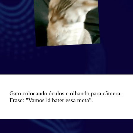
Gato colocando óculos e olhando para câmera.
Frase: "Vamos lá bater essa meta".