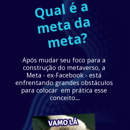
Q
u
a
l 
é 
a 
m
e
t
a 
d
m
e
t
a
a 
?
Após mudar seu foco para a 
construção do metaverso, a 
Meta - ex-Facebook - está 
enfrentando grandes obstáculos 
para colocar  em prática esse 
conceito…