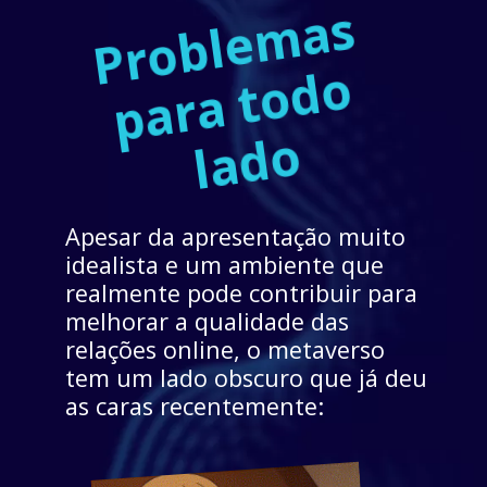
P
r
o
b
l
e
m
a
s 
p
a
r
a 
t
o
d
l
a
d
o 
o
Apesar da apresentação muito 
idealista e um ambiente que 
realmente pode contribuir para 
melhorar a qualidade das 
relações online, o metaverso 
tem um lado obscuro que já deu 
as caras recentemente: