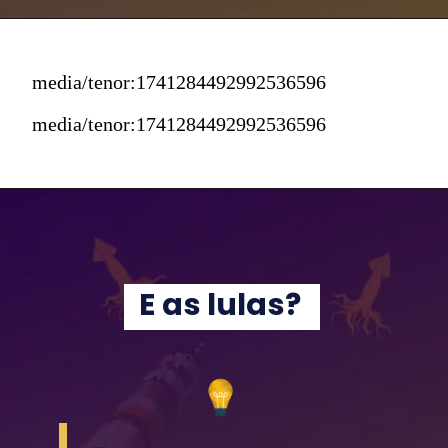
media/tenor:1741284492992536596
media/tenor:1741284492992536596
E as lulas?