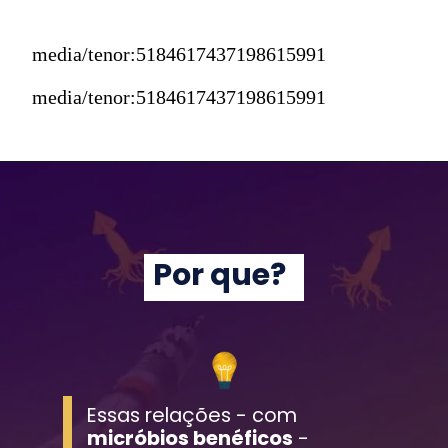
media/tenor:5184617437198615991
media/tenor:5184617437198615991
Por que?
Essas relações - com 
micróbios benéficos
 - 