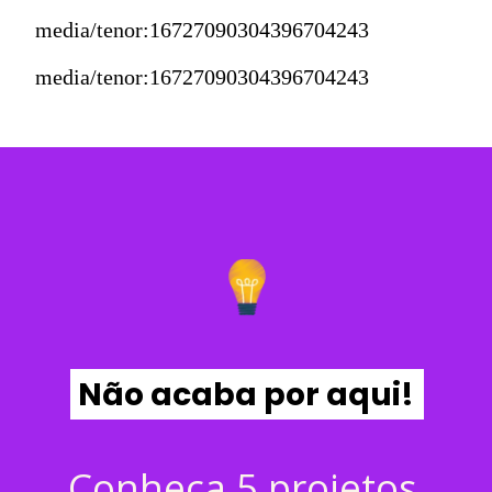
media/tenor:16727090304396704243
media/tenor:16727090304396704243
Não acaba por aqui!
Conheça 5 projetos 