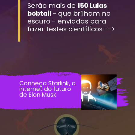
Serão mais de 
150 Lulas 
bobtail 
- que brilham no 
escuro - enviadas para 
fazer testes científicos -->
Conheça Starlink, a 
internet do futuro 
de Elon Musk