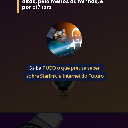
altas, pelo menos as minhas, e 
por aí? rsrs
Saiba 
Saiba 
TUDO o que precisa saber 
TUDO o que precisa saber 
sobre Starlink, a Internet do Futuro
sobre Starlink, a Internet do Futuro