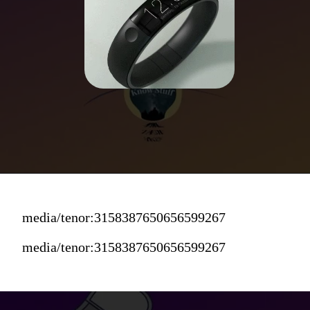
media/tenor:3158387650656599267
media/tenor:3158387650656599267