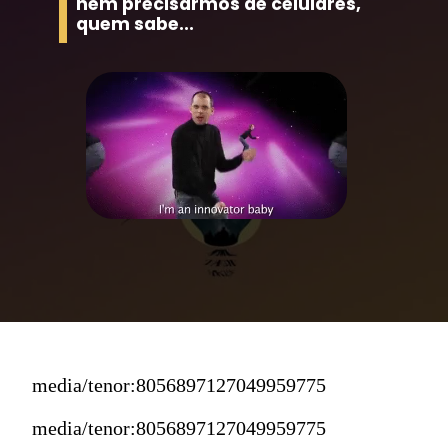
nem precisarmos de celulares, 
quem sabe...
media/tenor:8056897127049959775
media/tenor:8056897127049959775