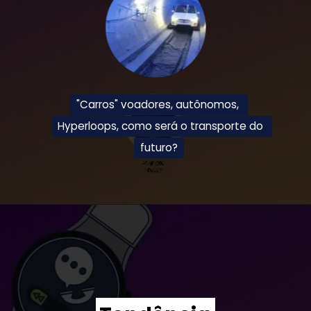
"Carros" voadores, autônomos, 
"Carros" voadores, autônomos, 
Hyperloops, como será o transporte do 
Hyperloops, como será o transporte do 
futuro?
futuro?