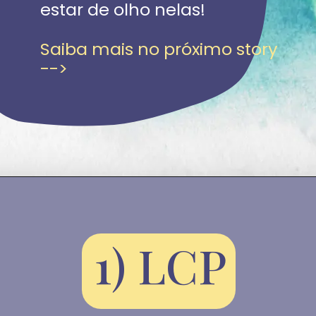
estar de olho nelas!
Saiba mais no próximo story 
-->
1) LCP