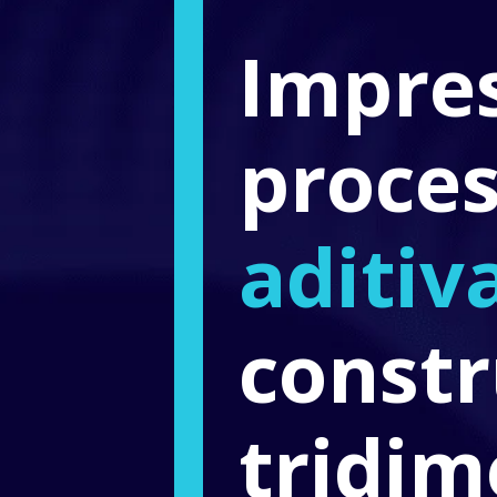
Impres
proces
aditiv
constr
tridim