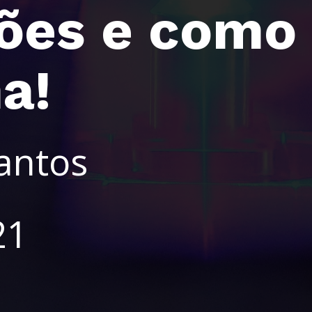
ões e como 
a!
Santos
21