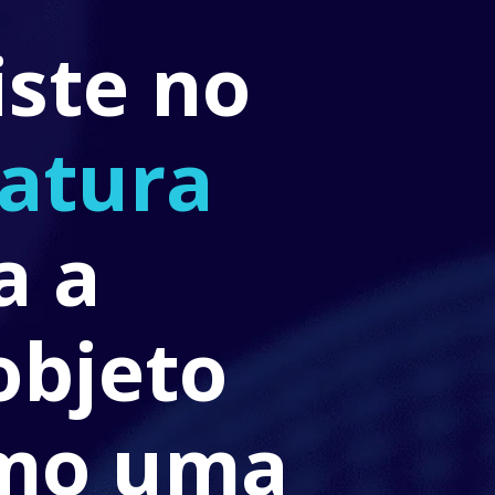
ste no 
atura 
 a 
bjeto 
mo uma 