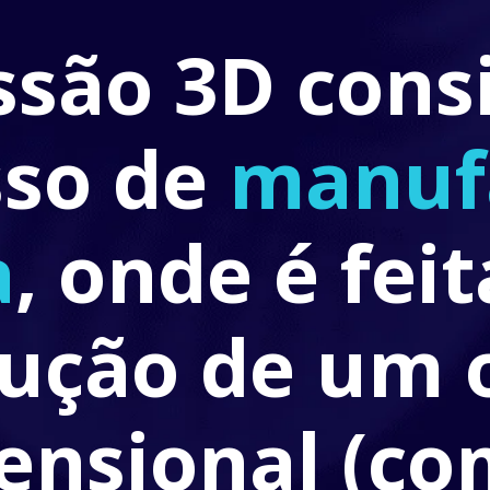
são 3D consi
so de
 manuf
a
, onde é feita
ução de um o
ensional (co