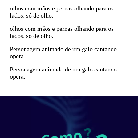
olhos com mãos e pernas olhando para os
lados. só de olho.
olhos com mãos e pernas olhando para os
lados. só de olho.
Personagem animado de um galo cantando
opera.
Personagem animado de um galo cantando
opera.
?
C
o
m
o 
r
e
s
o
l
v
e