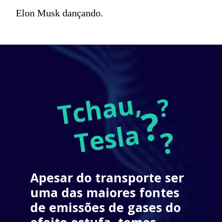
Elon Musk dançando.
Tchau, 
?
?
Tesla
?
Apesar do transporte ser 
uma das maiores 
fontes 
de emissões 
de gases do 
efeito estufa, temos 