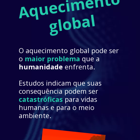
A
q
u
e
c
i
m
e
n
t
o 
g
l
o
b
a
l
O aquecimento global pode ser 
o 
maior problema
 que a 
humanidade
 enfrenta.
Estudos indicam que suas 
consequência podem ser 
catastróficas
para vidas 
humanas e para o meio 
ambiente. 