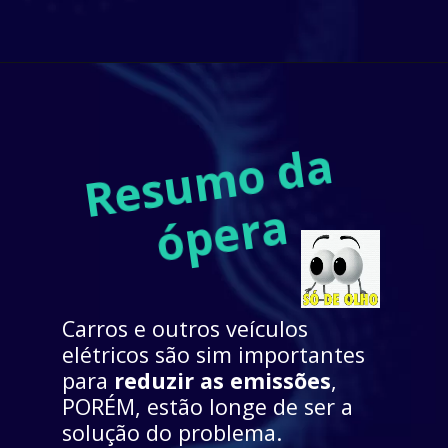
R
e
s
u
m
o 
d
a 
ó
p
e
r
a
Carros e outros veículos 
elétricos são sim importantes 
para 
reduzir as emissões
, 
PORÉM, estão longe de ser a 
solução do problema. 