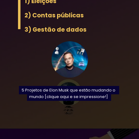
1) Eleições
2) Contas públicas
3) Gestão de dados
5 Projetos de Elon Musk que estão mudando o 
5 Projetos de Elon Musk que estão mudando o 
mundo [clique aqui e se impressione!] 
mundo [clique aqui e se impressione!]