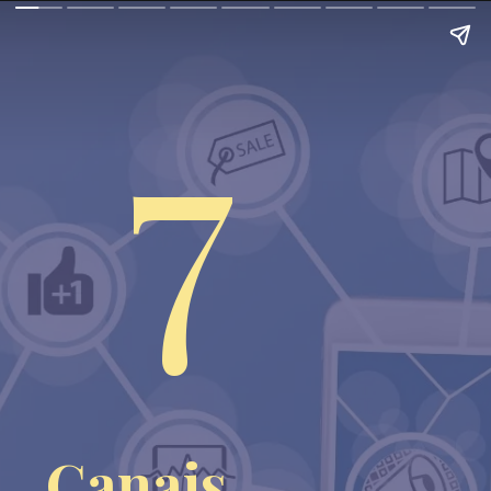
7
Canais 