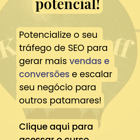
potencial!
potencial!
Potencialize o seu 
Potencialize o seu 
tráfego de SEO para 
tráfego de SEO para 
gerar mais 
gerar mais 
vendas e 
vendas e 
conversões 
conversões
e escalar 
e escalar 
seu negócio para 
seu negócio para 
outros patamares!

outros patamares!

Clique aqui para 
Clique aqui para 
acessar o curso 
acessar o curso 