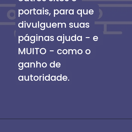
portais, para que 
portais, para que 
divulguem suas 
divulguem suas 
páginas ajuda - e 
páginas ajuda - e 
MUITO - como o 
MUITO - como o 
ganho de 
ganho de 
autoridade.
autoridade.