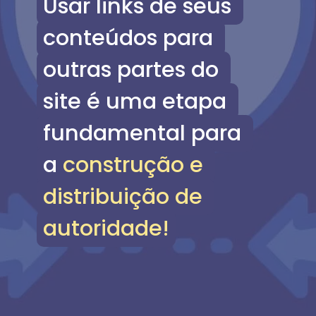
Usar links de seus 
Usar links de seus 
conteúdos para 
conteúdos para 
outras partes do 
outras partes do 
site é uma etapa 
site é uma etapa 
fundamental para 
fundamental para 
a construção e 
a 
construção e 
distribuição de 
distribuição de 
autoridade!
autoridade!