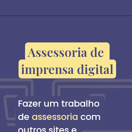
Assessoria de 
Assessoria de 
imprensa digital
imprensa digital
Fazer um trabalho 
Fazer um trabalho 
de assessoria com 
de 
assessoria
 com 
outros sites e 
outros sites e 