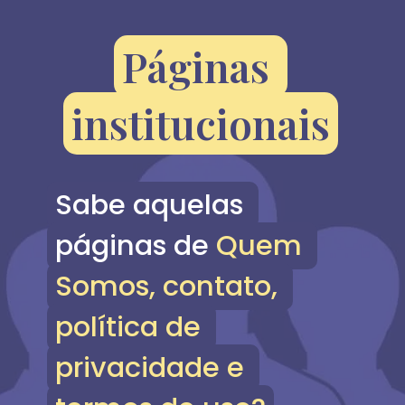
Páginas 
Páginas 
institucionais
institucionais
Sabe aquelas 
Sabe aquelas 
páginas de Quem 
páginas de 
Quem 
Somos, contato, 
Somos, contato, 
política de 
política de 
privacidade e 
privacidade e 