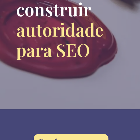
construir 
autoridade 
para SEO