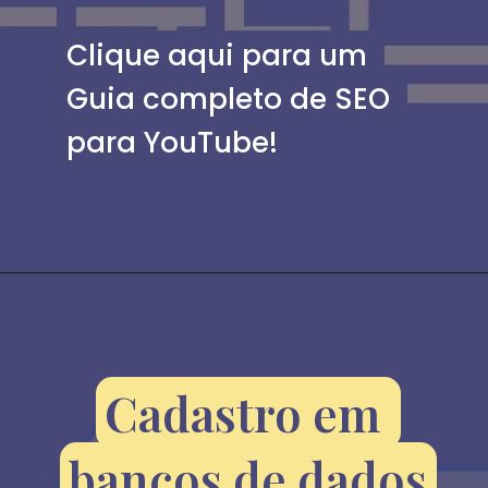
Clique aqui para um 
Clique aqui para um 
Guia completo de SEO 
Guia completo de SEO 
para YouTube!
para YouTube!
Cadastro em 
Cadastro em 
bancos de dados
bancos de dados