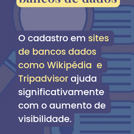
O cadastro em sites 
O cadastro em 
sites 
de bancos dados 
de bancos dados 
como Wikipédia  e 
como Wikipédia
 e 
Tripadvisor ajuda 
Tripadvisor 
ajuda 
significativamente 
significativamente 
com o aumento de 
com o aumento de 
visibilidade.
visibilidade.