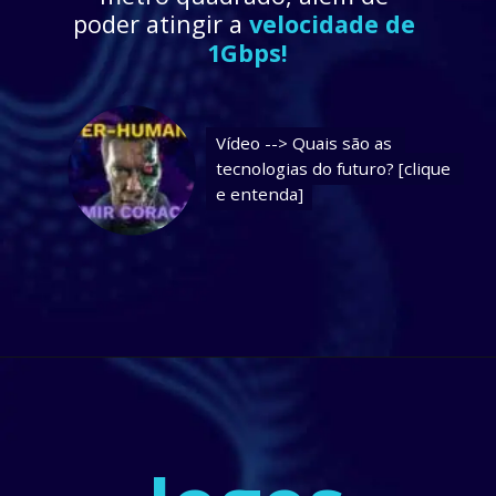
poder atingir a
 velocidade de 
1Gbps!
Vídeo --> Quais são as 
Vídeo --> Quais são as 
tecnologias do futuro? [clique 
tecnologias do futuro? [clique 
e entenda]
e entenda]